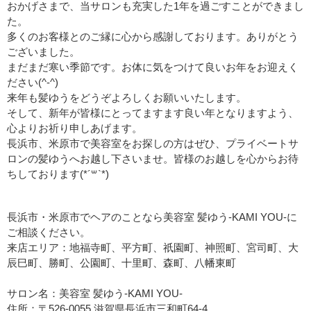
おかげさまで、当サロンも充実した1年を過ごすことができまし
た。
多くのお客様とのご縁に心から感謝しております。ありがとう
ございました。
まだまだ寒い季節です。お体に気をつけて良いお年をお迎えく
ださい(^-^)
来年も髪ゆうをどうぞよろしくお願いいたします。
そして、新年が皆様にとってますます良い年となりますよう、
心よりお祈り申しあげます。
長浜市、米原市で美容室をお探しの方はぜひ、プライベートサ
ロンの髪ゆうへお越し下さいませ。皆様のお越しを心からお待
ちしております(*´꒳`*)
長浜市・米原市でヘアのことなら美容室 髪ゆう-KAMI YOU-に
ご相談ください。
来店エリア：地福寺町、平方町、祇園町、神照町、宮司町、大
辰巳町、勝町、公園町、十里町、森町、八幡東町
サロン名：美容室 髪ゆう-KAMI YOU-
住所：〒526-0055 滋賀県長浜市三和町64-4