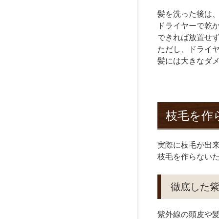
髪を洗った後は
ドライヤーで乾
できれば放置せ
ただし、ドライ
髪には大きなダ
枝毛を作
実際に枝毛が出
枝毛を作らない
徹底した
紫外線の頭皮や