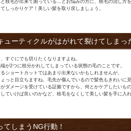
へと枝毛が出来て困っている
…
とお悩みの方に、枝毛の治し方
ってしっかりケア！美しい髪を取り戻しましょう。
キューティクルがはがれて裂けてしまっ
と、すぐにでも切りたくなりますよね。
先端が
2
つに枝分かれしてしまっている状態の毛のことです。
するショートカットではあまり出来ないかもしれませんが、
ちょっと目立ちますね。毛先が傷んでいるので髪色もきれいに
髪がダメージを受けている証拠ですから、何とかケアしたいも
をしていけば良いのかなど、枝毛をなくして美しい髪を手に入
ってしまう
NG
行動！