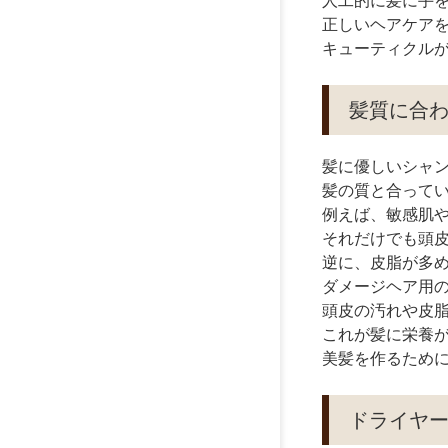
人工的に髪に手
正しいヘアケア
キューティクル
髪質に合
髪に優しいシャ
髪の質と合って
例えば、敏感肌
それだけでも頭
逆に、皮脂が多
ダメージヘア用
頭皮の汚れや皮
これが髪に栄養
美髪を作るため
ドライヤ