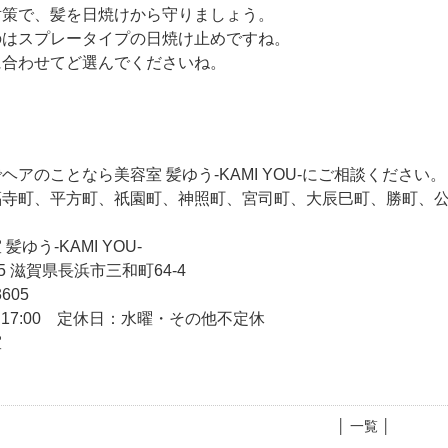
対策で、髪を日焼けから守りましょう。
のはスプレータイプの日焼け止めですね。
に合わせてど選んでくださいね。
アのことなら美容室 髪ゆう-KAMI YOU-にご相談ください。
福寺町、平方町、祇園町、神照町、宮司町、大辰巳町、勝町、
ゆう-KAMI YOU-
55 滋賀県長浜市三和町64-4
3605
～17:00 定休日：水曜・その他不定休
室
│ 一覧 │