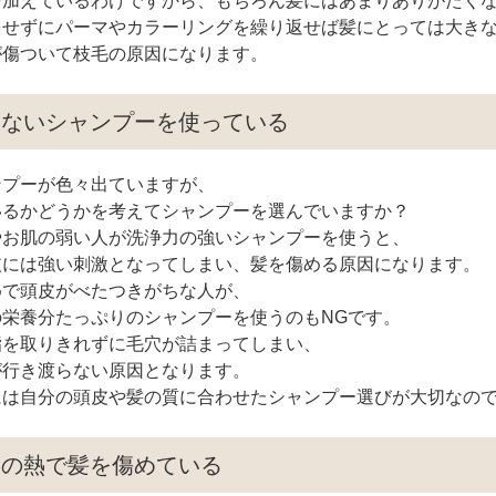
を加えているわけですから、もちろん髪にはあまりありがたく
をせずにパーマやカラーリングを繰り返せば髪にとっては大き
が傷ついて枝毛の原因になります。
わないシャンプーを使っている
ンプーが色々出ていますが、
いるかどうかを考えてシャンプーを選んでいますか？
やお肌の弱い人が洗浄力の強いシャンプーを使うと、
皮には強い刺激となってしまい、髪を傷める原因になります。
めで頭皮がべたつきがちな人が、
の栄養分たっぷりのシャンプーを使うのも
NG
です。
脂を取りきれずに毛穴が詰まってしまい、
が行き渡らない原因となります。
には自分の頭皮や髪の質に合わせたシャンプー選びが大切なの
ーの熱で髪を傷めている