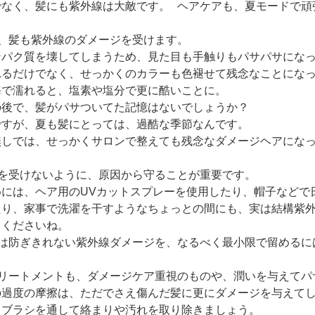
でなく、髪にも紫外線は大敵です。 ヘアケアも、夏モードで頑
、髪も紫外線のダメージを受けます。
ンパク質を壊してしまうため、見た目も手触りもパサパサにな
れるだけでなく、せっかくのカラーも色褪せて残念なことにな
海で濡れると、塩素や塩分で更に酷いことに。
の後で、髪がパサついてた記憶はないでしょうか？
ですが、夏も髪にとっては、過酷な季節なんです。
無しでは、せっかくサロンで整えても残念なダメージヘアにな
を受けないように、原因から守ることが重要です。
めには、ヘア用のUVカットスプレーを使用したり、帽子など
たり、家事で洗濯を干すようなちょっとの間にも、実は結構紫
てくださいね。
は防ぎきれない紫外線ダメージを、なるべく最小限で留めるに
リートメントも、ダメージケア重視のものや、潤いを与えてパ
の過度の摩擦は、ただでさえ傷んだ髪に更にダメージを与えて
くブラシを通して絡まりや汚れを取り除きましょう。