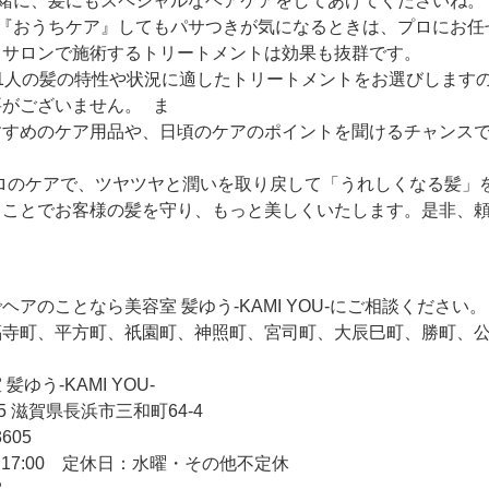
緒に、髪にもスペシャルなヘアケアをしてあげてくださいね
『おうちケア』してもパサつきが気になるときは、プロにお任
、サロンで施術するトリートメントは効果も抜群です。
1人の髪の特性や状況に適したトリートメントをお選びします
がございません。 ま
すすめのケア用品や、日頃のケアのポイントを聞けるチャンス
ロのケアで、ツヤツヤと潤いを取り戻して「うれしくなる髪」
ることでお客様の髪を守り、もっと美しくいたします。是非、
アのことなら美容室 髪ゆう-KAMI YOU-にご相談ください。
福寺町、平方町、祇園町、神照町、宮司町、大辰巳町、勝町、
ゆう-KAMI YOU-
55 滋賀県長浜市三和町64-4
3605
～17:00 定休日：水曜・その他不定休