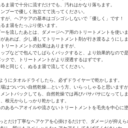
ぬるま湯で十分に流すだけでも、汚れはかなり落ちます。
ャンプーで優しく泡立てて洗ってください。
ますが、ヘアケアの基本はゴシゴシしないで「優しく」です！
ぬるま湯をたっぷり使います。
プーを流したあとは、ダメージヘア用のトリートメントを使い
等があれば、少し通してトリートメント剤が行き渡るようにし
もトリートメントの効果はありますが、
ラップなどで包んでしばらくパックすると、より効果的なので
パックで、トリートメントがより浸透するはずです。
ー時と同じく、ぬるま湯で流してください。
ようにタオルドライしたら、必ずドライヤーで乾かします。
夏場はついつい自然乾燥…という方、いらっしゃると思います
トメントパックしても、自然乾燥では再びパサパサになってし
に、根元からしっかり乾かします。
果のあるヘアオイルや流さないトリートメントを毛先を中心に
っとだけ丁寧なヘアケアを心掛けるだけで、ダメージが抑えら