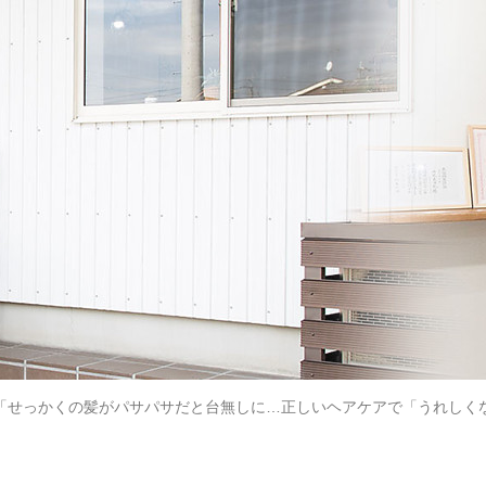
「せっかくの髪がパサパサだと台無しに…正しいヘアケアで「うれしく