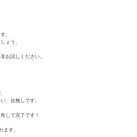
ます。
ましょう。
是非お試しください。
が、
まい、台無しです。
塗布して完了です！
れます。