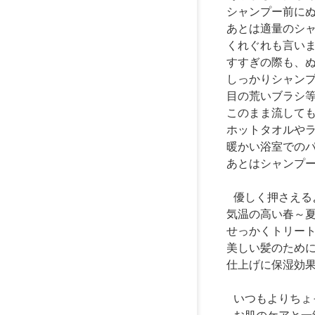
シャンプー前に
あとは適量のシ
くれぐれも言い
すすぎの際も、
しっかりシャン
目の荒いブラシ
このまま流して
ホットタオルや
暖かい浴室での
あとはシャンプ
優しく押さえる
気温の高い春～
せっかくトリー
美しい髪のため
仕上げに保湿効
いつもよりちょ