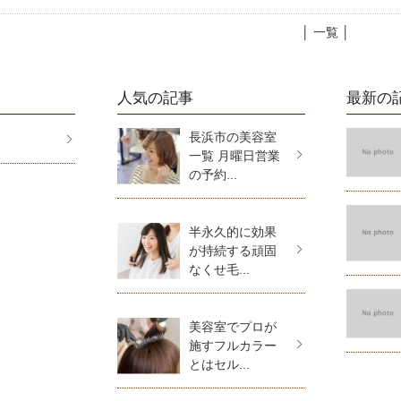
│ 一覧 │
人気の記事
最新の
長浜市の美容室
一覧 月曜日営業
の予約...
半永久的に効果
が持続する頑固
なくせ毛...
美容室でプロが
施すフルカラー
とはセル...