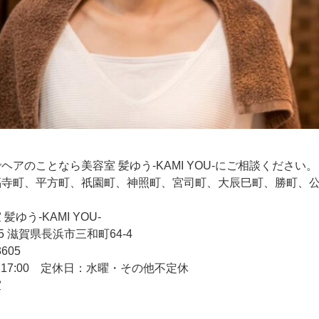
アのことなら美容室 髪ゆう-KAMI YOU-にご相談ください。
福寺町、平方町、祇園町、神照町、宮司町、大辰巳町、勝町、
ゆう-KAMI YOU-
55 滋賀県長浜市三和町64-4
3605
～17:00 定休日：水曜・その他不定休
室