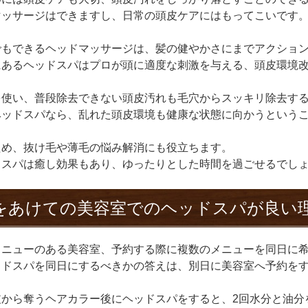
マッサージはできますし、日常の頭皮ケアにはもってこいです
でもできるヘッドマッサージは、髪の健やかさにまでアクショ
にあるヘッドスパはプロが頭に適度な刺激を与える、頭皮環境
を使い、普段除去できない頭皮汚れも毛穴からスッキリ除去す
ヘッドスパなら、乱れた頭皮環境も健康な状態に向かうという
ため、抜け毛や薄毛の悩み解消にも役立ちます。
ドスパは癒し効果もあり、ゆったりとした時間を過ごせるでし
をあけての美容室でのヘッドスパが良い
メニューのある美容室、予約する際に複数のメニューを同日に
ッドスパを同日にするべきかの答えは、別日に美容室へ予約を
皮から奪うヘアカラー後にヘッドスパをすると、2回水分と油分