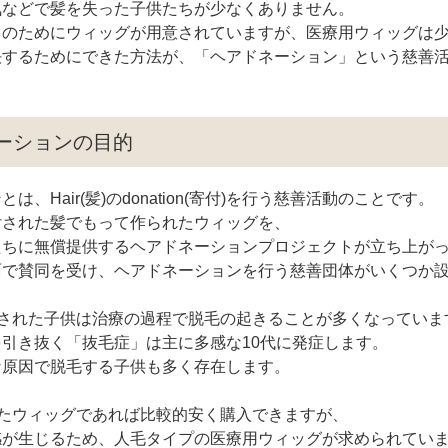
気などで髪を失った子供たちが少なくありません。
ちのためにウィッグが用意されていますが、医療用ウィッグは
決するためにできた方法が、「ヘアドネーション」という慈善
ネーションの目的
は、Hair(髪)のdonation(寄付)を行う慈善活動のことです。
付された髪でもって作られたウィッグを、
たちに無償提供するヘアドネーションプロジェクトが立ち上が
面で賛同を受け、ヘアドネーションを行う慈善団体がいくつか
された子供は治療の過程で脱毛の起きることが多くなっていま
引き抜く「抜毛症」は主に多感な10代に発症します。
な原因で脱毛する子供も多く存在します。
たウィッグであれば比較的安く購入できますが、
感が生じるため、人毛タイプの医療用ウィッグが求められてい