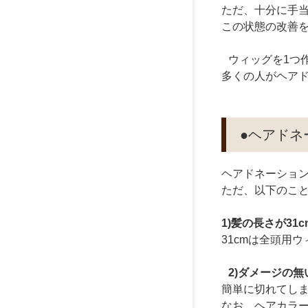
ただ、十分に手
この状態の改善
ウィッグを1つ
多くの人がヘア
●ヘアド
ヘアドネーショ
ただ、以下のこ
1)髪の長さが31
31cmは全頭用
2)ダメージの
簡単に切れてし
なお、ヘアカラ