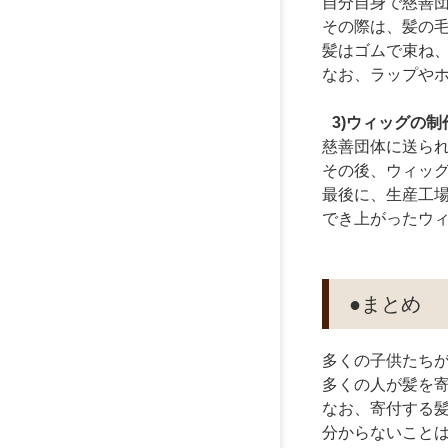
自分自身で慈善
その際は、髪の
髪はゴムで束ね
なお、ラップや
3)ウィッグの
慈善団体に送ら
その後、ウィッ
最後に、生産工場
でき上がったウ
●まとめ
多くの子供たち
多くの人が髪を
なお、寄付する
分からないこと