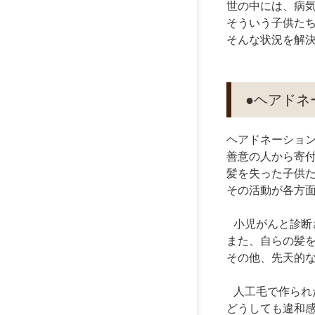
世の中には、病
そういう子供た
そんな状況を解
●ヘアド
ヘアドネーションと
善意の人から寄
髪を失った子供
その活動が各方
小児がんと診断
また、自らの髪を
その他、先天的
人工毛で作られ
どうしても違和