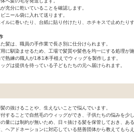
団体へ髪の毛を発送します。
毛が充分に乾いていることを確認します。
、ビニール袋に入れて送ります。
ホイルに巻いたり、台紙に貼り付けたり、ホチキスで止めたり
制作
れた髪は、職員の手作業で長さ別に仕分けられます。
グ用に馴染ませるため、工場で髪質や髪色を均一にする処理が
で熟練の職人が1本1本手植えでウィッグを製作します。
ィッグは提供を待っている子どもたちの元へ届けられます。
が髪の抜けることや、生えないことで悩んでいます。
寄付することで自然毛のウィッグができ、子供たちの悩みを少
髪の量には制約が無いため、日々抜ける髪を保管しておき、あ
は、ヘアドネーションに対応している慈善団体から教えてもら